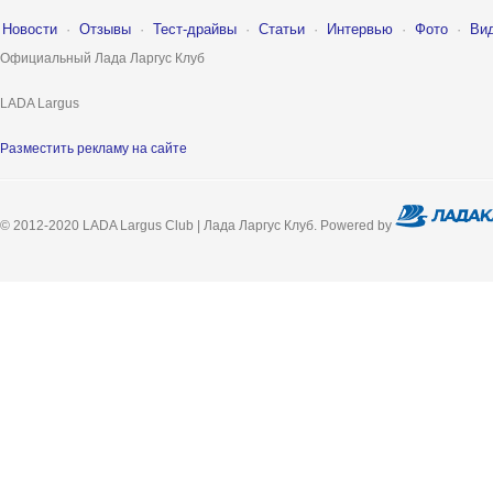
Новости
·
Отзывы
·
Тест-драйвы
·
Статьи
·
Интервью
·
Фото
·
Ви
Официальный Лада Ларгус Клуб
LADA Largus
Разместить рекламу на сайте
© 2012-2020 LADA Largus Club | Лада Ларгус Клуб. Powered by