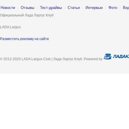
Новости
·
Отзывы
·
Тест-драйвы
·
Статьи
·
Интервью
·
Фото
·
Ви
Официальный Лада Ларгус Клуб
LADA Largus
Разместить рекламу на сайте
© 2012-2020 LADA Largus Club | Лада Ларгус Клуб. Powered by