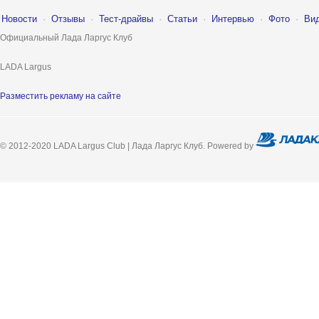
Новости
·
Отзывы
·
Тест-драйвы
·
Статьи
·
Интервью
·
Фото
·
Ви
Официальный Лада Ларгус Клуб
LADA Largus
Разместить рекламу на сайте
© 2012-2020 LADA Largus Club | Лада Ларгус Клуб. Powered by