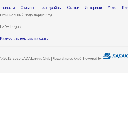
Новости
·
Отзывы
·
Тест-драйвы
·
Статьи
·
Интервью
·
Фото
·
Ви
Официальный Лада Ларгус Клуб
LADA Largus
Разместить рекламу на сайте
© 2012-2020 LADA Largus Club | Лада Ларгус Клуб. Powered by