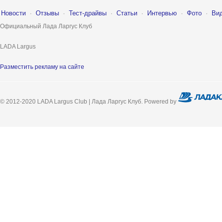
Новости
·
Отзывы
·
Тест-драйвы
·
Статьи
·
Интервью
·
Фото
·
Ви
Официальный Лада Ларгус Клуб
LADA Largus
Разместить рекламу на сайте
© 2012-2020 LADA Largus Club | Лада Ларгус Клуб. Powered by