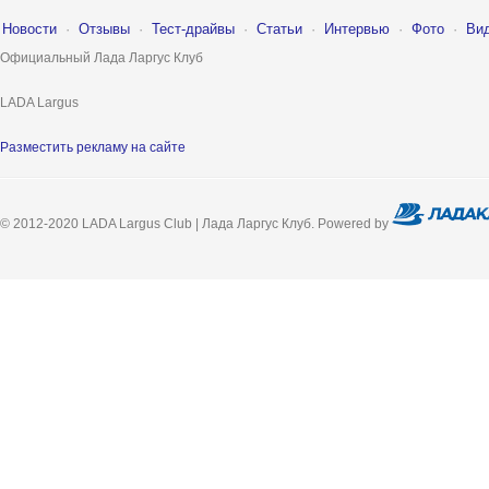
Новости
·
Отзывы
·
Тест-драйвы
·
Статьи
·
Интервью
·
Фото
·
Ви
Официальный Лада Ларгус Клуб
LADA Largus
Разместить рекламу на сайте
© 2012-2020 LADA Largus Club | Лада Ларгус Клуб. Powered by