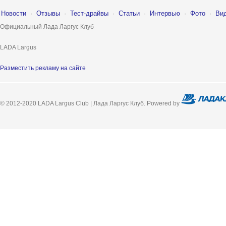
Новости
·
Отзывы
·
Тест-драйвы
·
Статьи
·
Интервью
·
Фото
·
Ви
Официальный Лада Ларгус Клуб
LADA Largus
Разместить рекламу на сайте
© 2012-2020 LADA Largus Club | Лада Ларгус Клуб. Powered by