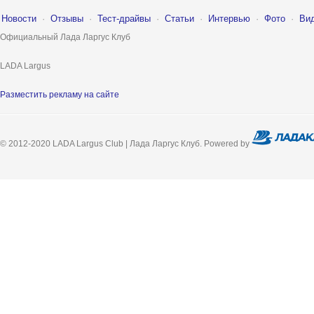
Новости
·
Отзывы
·
Тест-драйвы
·
Статьи
·
Интервью
·
Фото
·
Ви
Официальный Лада Ларгус Клуб
LADA Largus
Разместить рекламу на сайте
© 2012-2020 LADA Largus Club | Лада Ларгус Клуб. Powered by