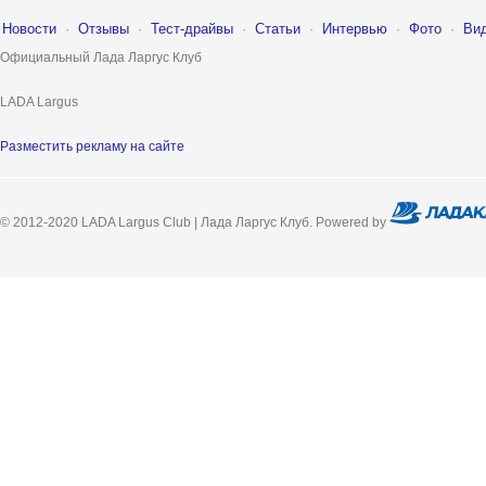
Новости
·
Отзывы
·
Тест-драйвы
·
Статьи
·
Интервью
·
Фото
·
Ви
Официальный Лада Ларгус Клуб
LADA Largus
Разместить рекламу на сайте
© 2012-2020 LADA Largus Club | Лада Ларгус Клуб. Powered by