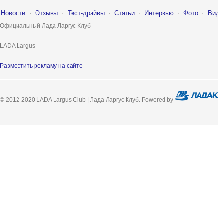
Новости
·
Отзывы
·
Тест-драйвы
·
Статьи
·
Интервью
·
Фото
·
Ви
Официальный Лада Ларгус Клуб
LADA Largus
Разместить рекламу на сайте
© 2012-2020 LADA Largus Club | Лада Ларгус Клуб. Powered by