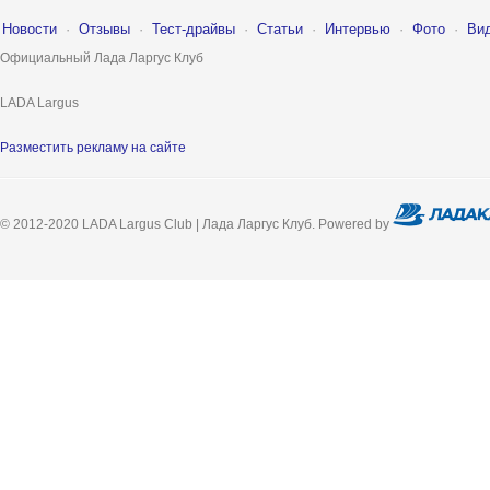
Новости
·
Отзывы
·
Тест-драйвы
·
Статьи
·
Интервью
·
Фото
·
Ви
Официальный Лада Ларгус Клуб
LADA Largus
Разместить рекламу на сайте
© 2012-2020 LADA Largus Club | Лада Ларгус Клуб. Powered by