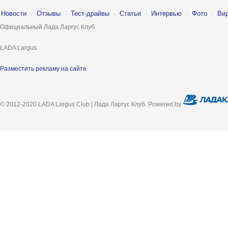
Новости
·
Отзывы
·
Тест-драйвы
·
Статьи
·
Интервью
·
Фото
·
Ви
Официальный Лада Ларгус Клуб
LADA Largus
Разместить рекламу на сайте
© 2012-2020 LADA Largus Club | Лада Ларгус Клуб. Powered by