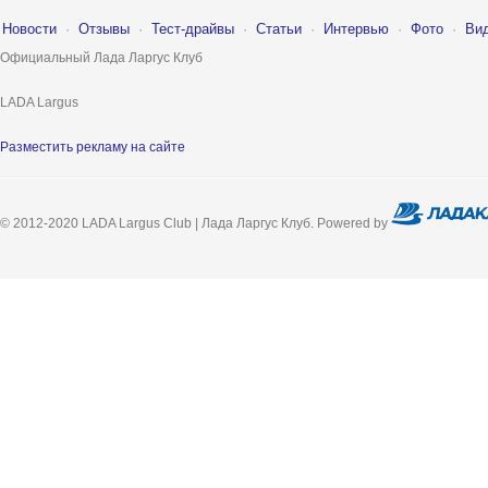
Новости
·
Отзывы
·
Тест-драйвы
·
Статьи
·
Интервью
·
Фото
·
Ви
Официальный Лада Ларгус Клуб
LADA Largus
Разместить рекламу на сайте
© 2012-2020 LADA Largus Club | Лада Ларгус Клуб. Powered by