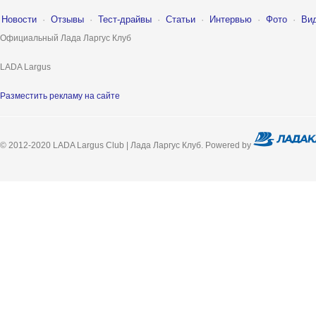
Новости
·
Отзывы
·
Тест-драйвы
·
Статьи
·
Интервью
·
Фото
·
Ви
Официальный Лада Ларгус Клуб
LADA Largus
Разместить рекламу на сайте
© 2012-2020 LADA Largus Club | Лада Ларгус Клуб. Powered by