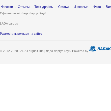
Новости
·
Отзывы
·
Тест-драйвы
·
Статьи
·
Интервью
·
Фото
·
Ви
Официальный Лада Ларгус Клуб
LADA Largus
Разместить рекламу на сайте
© 2012-2020 LADA Largus Club | Лада Ларгус Клуб. Powered by