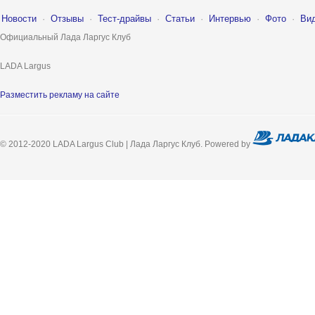
Новости
·
Отзывы
·
Тест-драйвы
·
Статьи
·
Интервью
·
Фото
·
Ви
Официальный Лада Ларгус Клуб
LADA Largus
Разместить рекламу на сайте
© 2012-2020 LADA Largus Club | Лада Ларгус Клуб. Powered by