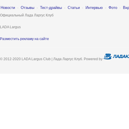
Новости
·
Отзывы
·
Тест-драйвы
·
Статьи
·
Интервью
·
Фото
·
Ви
Официальный Лада Ларгус Клуб
LADA Largus
Разместить рекламу на сайте
© 2012-2020 LADA Largus Club | Лада Ларгус Клуб. Powered by