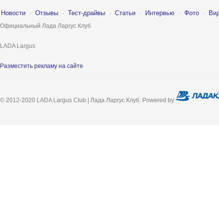
Новости
·
Отзывы
·
Тест-драйвы
·
Статьи
·
Интервью
·
Фото
·
Ви
Официальный Лада Ларгус Клуб
LADA Largus
Разместить рекламу на сайте
© 2012-2020 LADA Largus Club | Лада Ларгус Клуб. Powered by