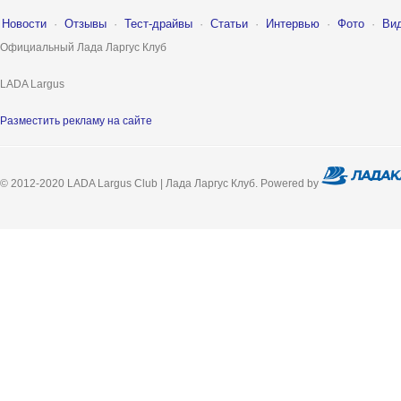
Новости
·
Отзывы
·
Тест-драйвы
·
Статьи
·
Интервью
·
Фото
·
Ви
Официальный Лада Ларгус Клуб
LADA Largus
Разместить рекламу на сайте
© 2012-2020 LADA Largus Club | Лада Ларгус Клуб. Powered by