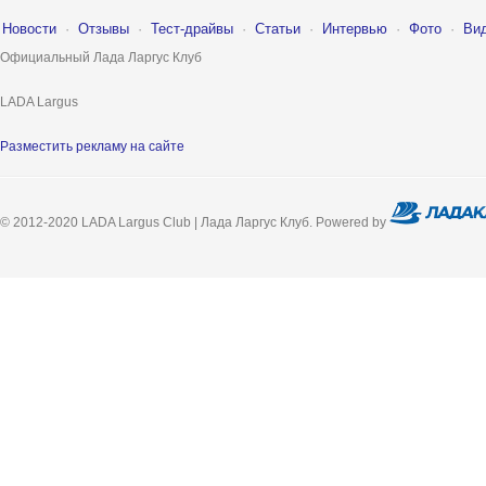
Новости
·
Отзывы
·
Тест-драйвы
·
Статьи
·
Интервью
·
Фото
·
Ви
Официальный Лада Ларгус Клуб
LADA Largus
Разместить рекламу на сайте
© 2012-2020 LADA Largus Club | Лада Ларгус Клуб. Powered by