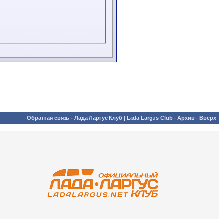
Обратная связь
-
Лада Ларгус Клуб | Lada Largus Club
-
Архив
-
Вверх