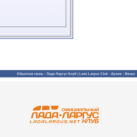
Обратная связь
-
Лада Ларгус Клуб | Lada Largus Club
-
Архив
-
Вверх