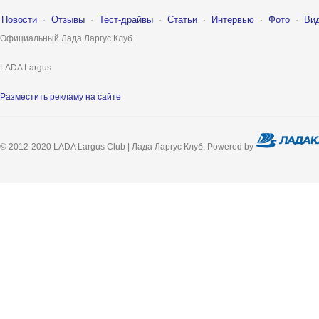
Новости
·
Отзывы
·
Тест-драйвы
·
Статьи
·
Интервью
·
Фото
·
Ви
Официальный Лада Ларгус Клуб
LADA Largus
Разместить рекламу на сайте
© 2012-2020 LADA Largus Club | Лада Ларгус Клуб. Powered by