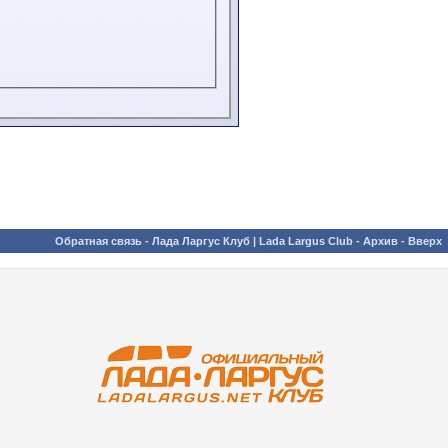
Обратная связь
-
Лада Ларгус Клуб | Lada Largus Club
-
Архив
-
Вверх