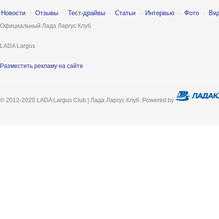
Новости
·
Отзывы
·
Тест-драйвы
·
Статьи
·
Интервью
·
Фото
·
Ви
Официальный Лада Ларгус Клуб
LADA Largus
Разместить рекламу на сайте
© 2012-2020 LADA Largus Club | Лада Ларгус Клуб. Powered by