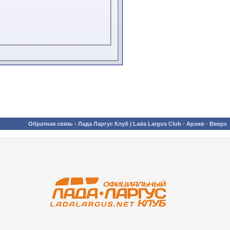
Обратная связь
-
Лада Ларгус Клуб | Lada Largus Club
-
Архив
-
Вверх