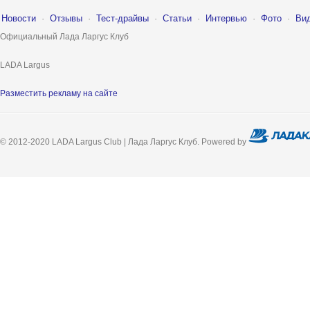
Новости
·
Отзывы
·
Тест-драйвы
·
Статьи
·
Интервью
·
Фото
·
Ви
Официальный Лада Ларгус Клуб
LADA Largus
Разместить рекламу на сайте
© 2012-2020 LADA Largus Club | Лада Ларгус Клуб. Powered by