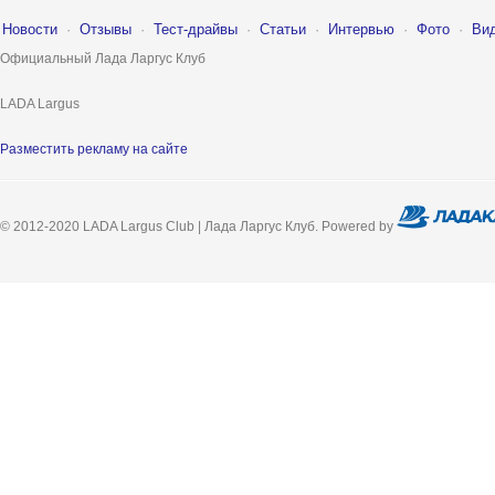
Новости
·
Отзывы
·
Тест-драйвы
·
Статьи
·
Интервью
·
Фото
·
Ви
Официальный Лада Ларгус Клуб
LADA Largus
Разместить рекламу на сайте
© 2012-2020 LADA Largus Club | Лада Ларгус Клуб. Powered by