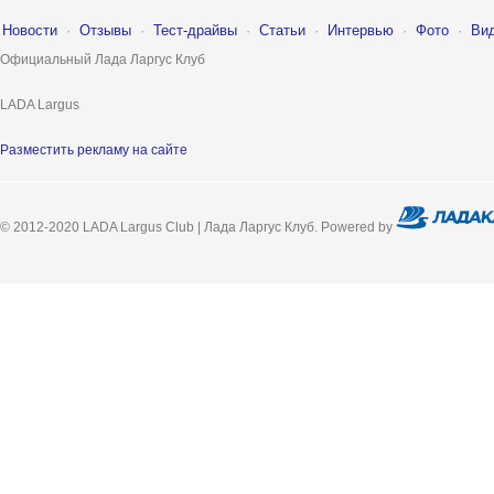
Новости
·
Отзывы
·
Тест-драйвы
·
Статьи
·
Интервью
·
Фото
·
Ви
Официальный Лада Ларгус Клуб
LADA Largus
Разместить рекламу на сайте
© 2012-2020 LADA Largus Club | Лада Ларгус Клуб. Powered by