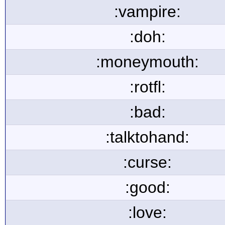
:vampire:
:doh:
:moneymouth:
:rotfl:
:bad:
:talktohand:
:curse:
:good:
:love: