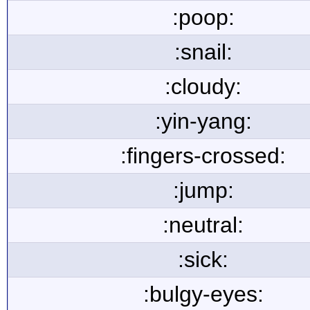
:poop:
:snail:
:cloudy:
:yin-yang:
:fingers-crossed:
:jump:
:neutral:
:sick:
:bulgy-eyes: