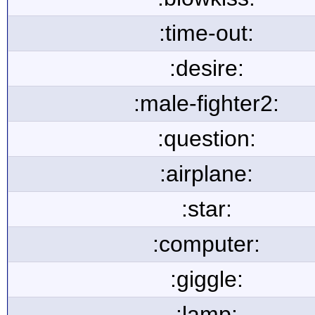
:time-out:
:desire:
:male-fighter2:
:question:
:airplane:
:star:
:computer:
:giggle:
:lamp: