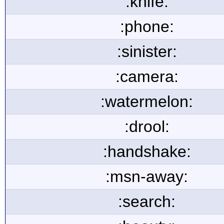
:knife:
:phone:
:sinister:
:camera:
:watermelon:
:drool:
:handshake:
:msn-away:
:search: