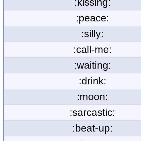
:kissing:
:peace:
:silly:
:call-me:
:waiting:
:drink:
:moon:
:sarcastic:
:beat-up: