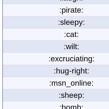
:pirate:
:sleepy:
:cat:
:wilt:
:excruciating:
:hug-right:
:msn_online:
:sheep:
:bomb: