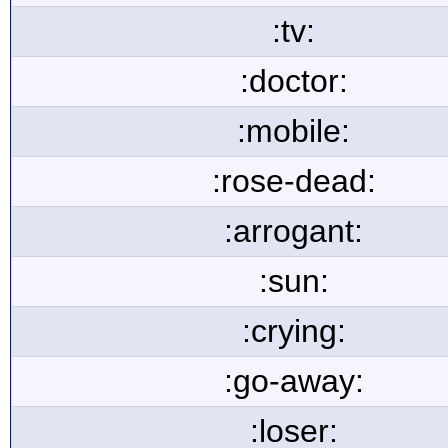
:tv:
:doctor:
:mobile:
:rose-dead:
:arrogant:
:sun:
:crying:
:go-away:
:loser: