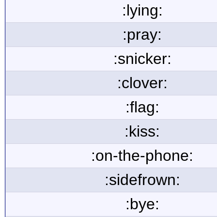
:lying:
:pray:
:snicker:
:clover:
:flag:
:kiss:
:on-the-phone:
:sidefrown:
:bye: