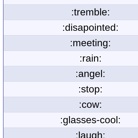
:tremble:
:disapointed:
:meeting:
:rain:
:angel:
:stop:
:cow:
:glasses-cool:
:laugh: