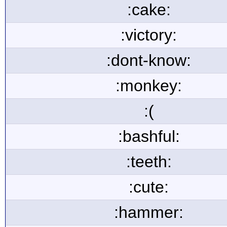
:cake:
:victory:
:dont-know:
:monkey:
:(
:bashful:
:teeth:
:cute:
:hammer: