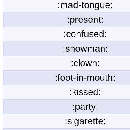
:mad-tongue:
:present:
:confused:
:snowman:
:clown:
:foot-in-mouth:
:kissed:
:party:
:sigarette: