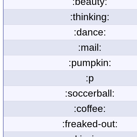
:beauty:
:thinking:
:dance:
:mail:
:pumpkin:
:p
:soccerball:
:coffee:
:freaked-out: