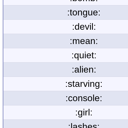
:tongue:
:devil:
:mean:
:quiet:
:alien:
:starving:
:console:
:girl:
:lashes: