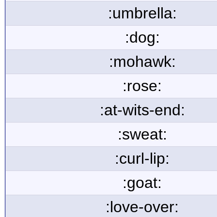
:umbrella:
:dog:
:mohawk:
:rose:
:at-wits-end:
:sweat:
:curl-lip:
:goat:
:love-over: