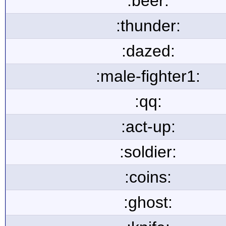
:beer:
:thunder:
:dazed:
:male-fighter1:
:qq:
:act-up:
:soldier:
:coins:
:ghost: