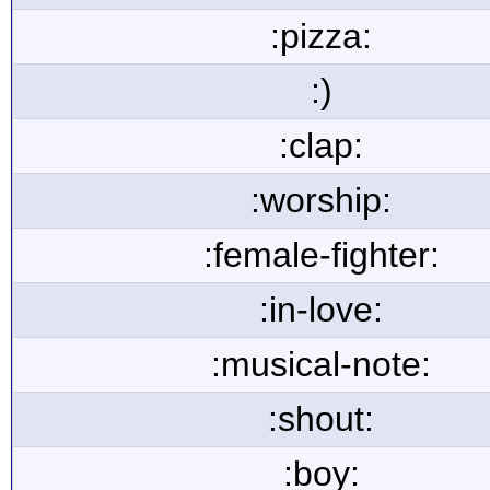
:pizza:
:)
:clap:
:worship:
:female-fighter:
:in-love:
:musical-note:
:shout:
:boy: