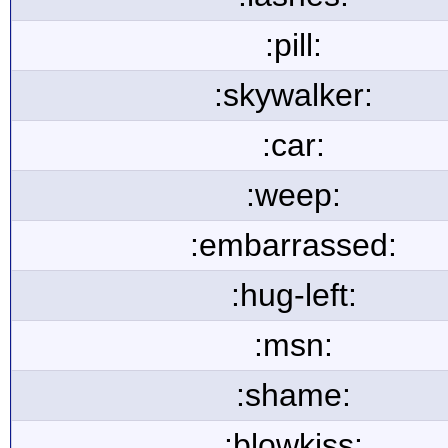
:pill:
:skywalker:
:car:
:weep:
:embarrassed:
:hug-left:
:msn:
:shame:
:blowkiss: