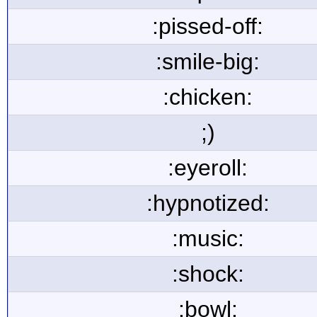
:pissed-off:
:smile-big:
:chicken:
;)
:eyeroll:
:hypnotized:
:music:
:shock:
:bowl: