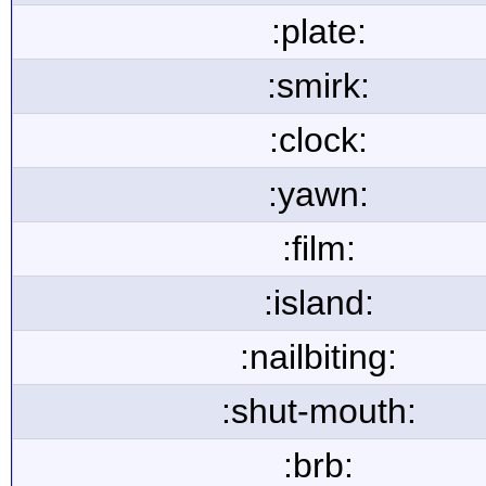
:plate:
:smirk:
:clock:
:yawn:
:film:
:island:
:nailbiting:
:shut-mouth:
:brb: