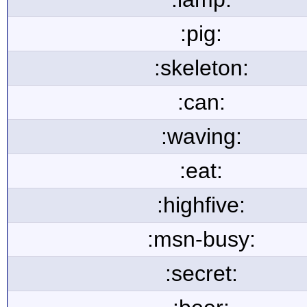
:pig:
:skeleton:
:can:
:waving:
:eat:
:highfive:
:msn-busy:
:secret: