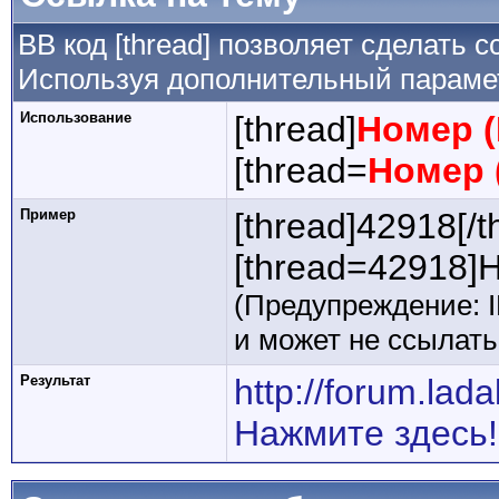
BB код [thread] позволяет сделать с
Используя дополнительный парамет
Использование
[thread]
Номер (
[thread=
Номер 
Пример
[thread]42918[/t
[thread=42918]Н
(Предупреждение: 
и может не ссылат
Результат
http://forum.la
Нажмите здесь!