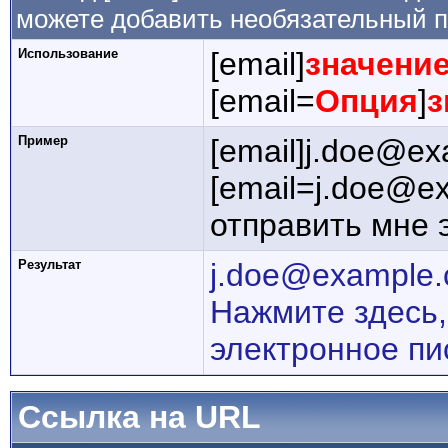
можете добавить необязательный п
Использование
[email]
значени
[email=
Опция
]
з
Пример
[email]j.doe@ex
[email=j.doe@e
отправить мне 
Результат
j.doe@example
Нажмите здесь,
электронное пи
Ссылка на URL