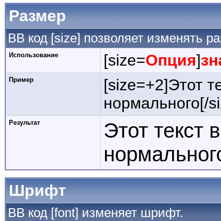
Размер
BB код [size] позволяет изменять 
Использование
[size=
Опция
]
зн
Пример
[size=+2]Этот т
нормального[/si
Результат
Этот текст 
нормальног
Шрифт
BB код [font] изменяет шрифт.