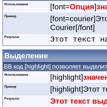
Использование
[font=
Опция
]
зн
Пример
[font=courier]Э
Courier[/font]
Результат
Этот текст н
Выделение
BB код [highlight] позволяет выдели
Использование
[highlight]
значе
Пример
[highlight]Этот 
Результат
Этот текст вы