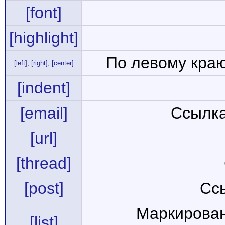
[font]
[highlight]
По левому краю
[left]
,
[right]
,
[center]
[indent]
[email]
Ссылка
[url]
[thread]
[post]
Сс
Маркирован
[list]