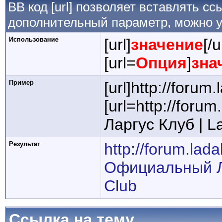
BB код [url] позволяет вставлять 
дополнительный параметр, можно у
Использование
[url]
значение
[/u
[url=
Опция
]
зна
Пример
[url]http://forum.
[url=http://for
Ларгус Клуб | La
Результат
http://forum.lada
Официальный Ла
Club
Ссылка на тему