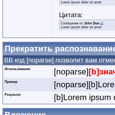
Lorem ipsum dolor sit amet
Цитата:
Сообщение от
John Doe
Lorem ipsum dolor sit amet
Прекратить распознавани
BB код [noparse] позволит вам отм
Использование
[noparse]
[b]зна
Пример
[noparse][b]Lore
Результат
[b]Lorem ipsum d
Вложение