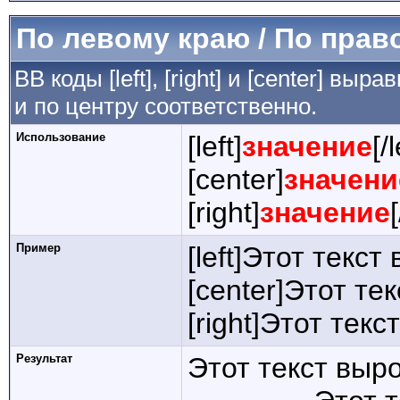
По левому краю / По прав
BB коды [left], [right] и [center] в
и по центру соответственно.
Использование
[left]
значение
[/l
[center]
значени
[right]
значение
Пример
[left]Этот текст
[center]Этот те
[right]Этот тек
Результат
Этот текст выр