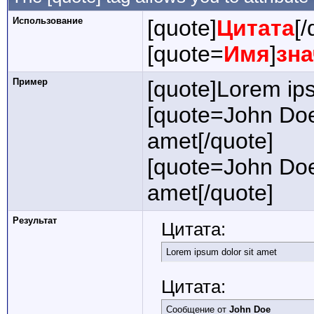
Использование
[quote]
Цитата
[/
[quote=
Имя
]
зн
Пример
[quote]Lorem ips
[quote=John Doe
amet[/quote]
[quote=John Doe
amet[/quote]
Результат
Цитата:
Lorem ipsum dolor sit amet
Цитата:
Сообщение от
John Doe