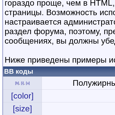
гораздо проще, чем в HTML
страницы. Возможность исп
настраивается администрат
раздел форума, поэтому, пр
сообщениях, вы должны убе
Ниже приведены примеры ис
BB коды
Полужирны
[b]
,
[i]
,
[u]
[color]
[size]