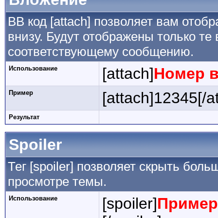
BB код [attach] позволяет вам ото
внизу. Будут отображены только те
соответствующему сообщению.
Использование
[attach]
Номер 
Пример
[attach]12345[/a
Результат
Spoiler
Тег [spoiler] позволяет скрыть боль
просмотре темы.
Использование
[spoiler]
Пример