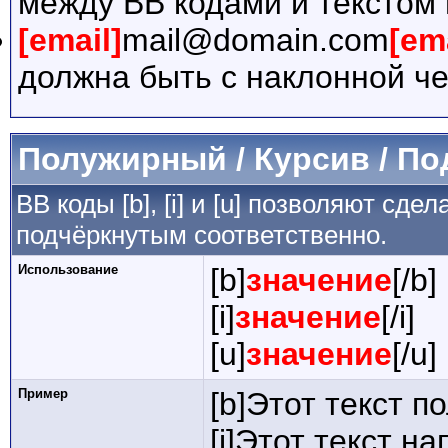
между BB кодами и текстом 
[email]
mail@domain.com
[em
должна быть с наклонной че
Полужирный / Курсив / П
BB коды [b], [i] и [u] позволяют сд
подчёркнутым соответственно.
Использование
[b]
значение
[/b]
[i]
значение
[/i]
[u]
значение
[/u]
Пример
[b]Этот текст п
[i]Этот текст на