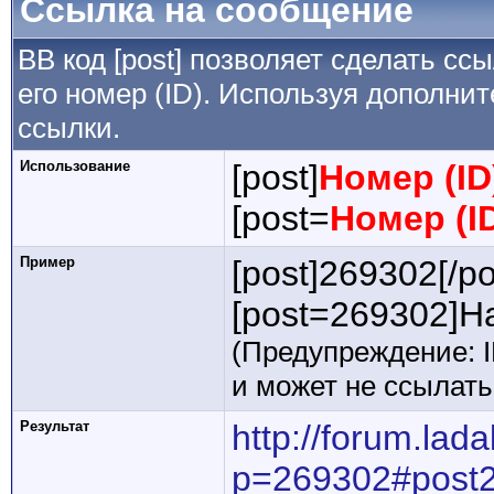
Ссылка на сообщение
BB код [post] позволяет сделать сс
его номер (ID). Используя дополни
ссылки.
Использование
[post]
Номер (I
[post=
Номер (I
Пример
[post]269302[/po
[post=269302]На
(Предупреждение: 
и может не ссылат
Результат
http://forum.lad
p=269302#post