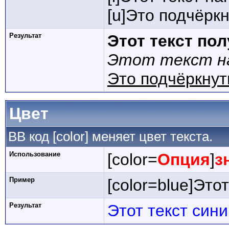
[u]Это подчёркн
Результат
Этот текст по
Этот текст на
Это подчёркнут
Цвет
BB код [color] меняет цвет текста.
Использование
[color=
Опция
]
з
Пример
[color=blue]Этот
Результат
Этот текст син