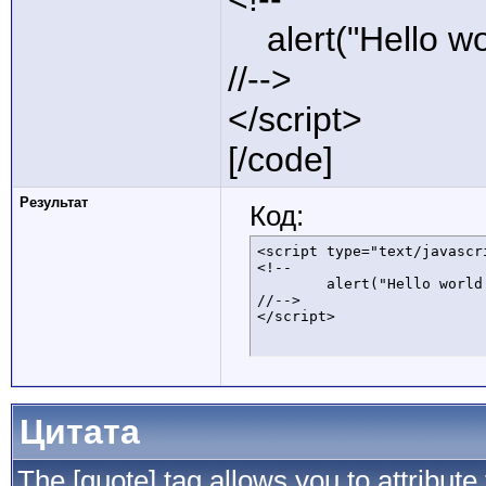
alert("Hello wor
//-->
</script>
[/code]
Результат
Код:
<script type="text/javascri
<!--

	alert("Hello world!");

//-->

</script>
Цитата
The [quote] tag allows you to attribute