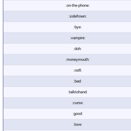
:on-the-phone:
:sidefrown:
:bye:
:vampire:
:doh:
:moneymouth:
:rotfl:
:bad:
:talktohand:
:curse:
:good:
:love: