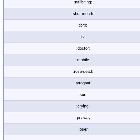
:nailbiting:
:shut-mouth:
:brb:
:tv:
:doctor:
:mobile:
:rose-dead:
:arrogant:
:sun:
:crying:
:go-away:
:loser: