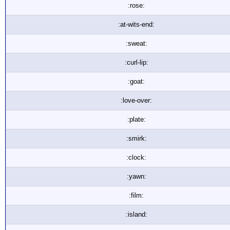
:rose:
:at-wits-end:
:sweat:
:curl-lip:
:goat:
:love-over:
:plate:
:smirk:
:clock:
:yawn:
:film:
:island: