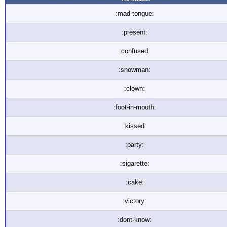
:mad-tongue:
:present:
:confused:
:snowman:
:clown:
:foot-in-mouth:
:kissed:
:party:
:sigarette:
:cake:
:victory:
:dont-know: