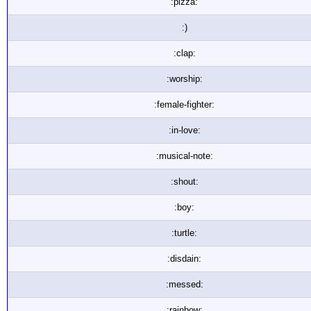
:pizza:
:)
:clap:
:worship:
:female-fighter:
:in-love:
:musical-note:
:shout:
:boy:
:turtle:
:disdain:
:messed:
:rainbow: