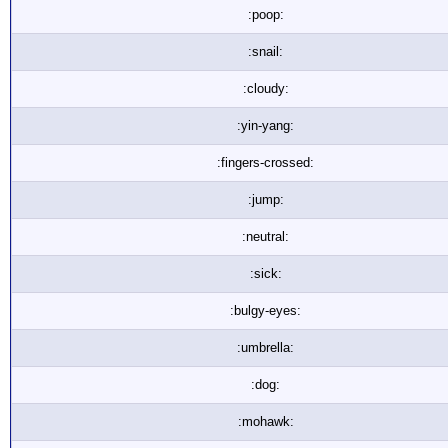
:poop:
:snail:
:cloudy:
:yin-yang:
:fingers-crossed:
:jump:
:neutral:
:sick:
:bulgy-eyes:
:umbrella:
:dog:
:mohawk: