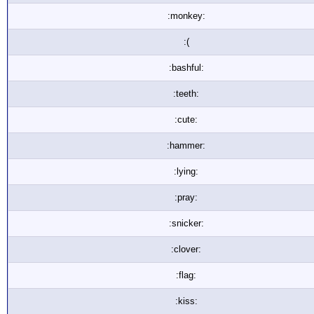
:monkey:
:(
:bashful:
:teeth:
:cute:
:hammer:
:lying:
:pray:
:snicker:
:clover:
:flag:
:kiss: