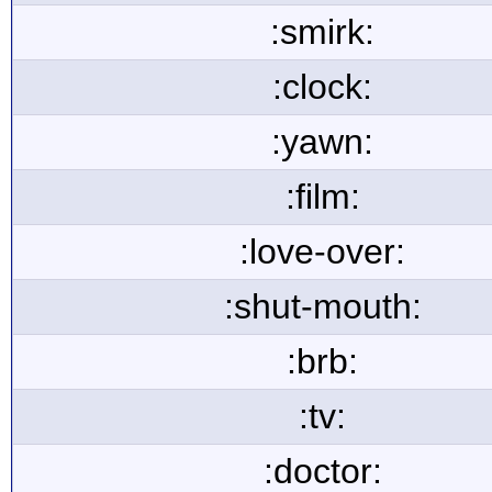
:smirk:
:clock:
:yawn:
:film:
:love-over:
:shut-mouth:
:brb:
:tv:
:doctor: