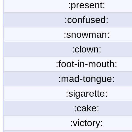
:present:
:confused:
:snowman:
:clown:
:foot-in-mouth:
:mad-tongue:
:sigarette:
:cake:
:victory: