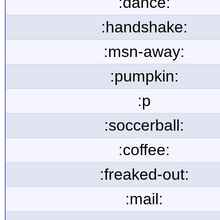
:dance:
:handshake:
:msn-away:
:pumpkin:
:p
:soccerball:
:coffee:
:freaked-out:
:mail: