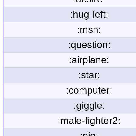
:hug-left:
:msn:
:question:
:airplane:
:star:
:computer:
:giggle:
:male-fighter2:
:pig: