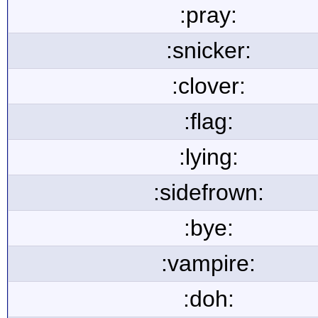
:pray:
:snicker:
:clover:
:flag:
:lying:
:sidefrown:
:bye:
:vampire:
:doh: