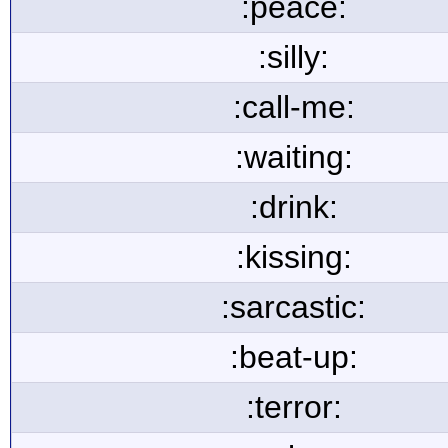
:peace:
:silly:
:call-me:
:waiting:
:drink:
:kissing:
:sarcastic:
:beat-up:
:terror: