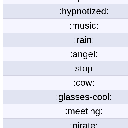
:hypnotized:
:music:
:rain:
:angel:
:stop:
:cow:
:glasses-cool:
:meeting:
:pirate: