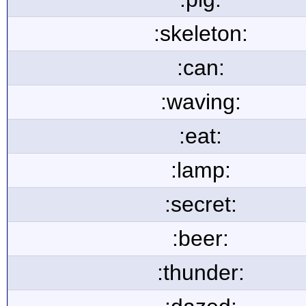
:skeleton:
:can:
:waving:
:eat:
:lamp:
:secret:
:beer:
:thunder: