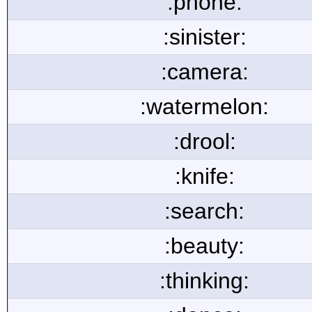
:phone:
:sinister:
:camera:
:watermelon:
:drool:
:knife:
:search:
:beauty:
:thinking: