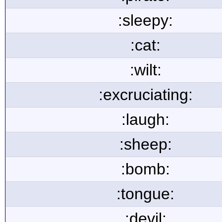
:sleepy:
:cat:
:wilt:
:excruciating:
:laugh:
:sheep:
:bomb:
:tongue:
:devil: