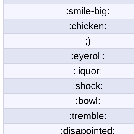
:smile-big:
:chicken:
;)
:eyeroll:
:liquor:
:shock:
:bowl:
:tremble:
:disapointed: