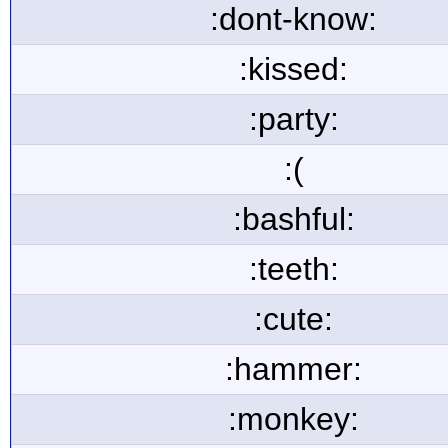
:dont-know:
:kissed:
:party:
:(
:bashful:
:teeth:
:cute:
:hammer:
:monkey: