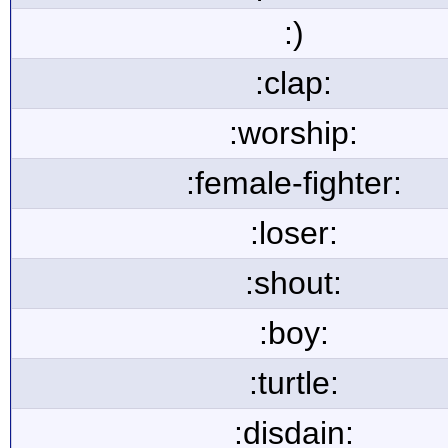
:)
:clap:
:worship:
:female-fighter:
:loser:
:shout:
:boy:
:turtle:
:disdain: