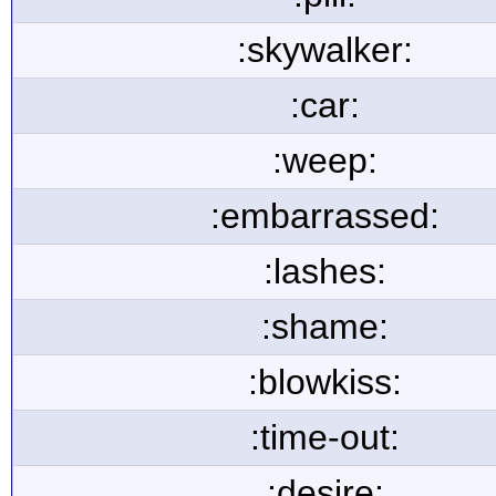
:skywalker:
:car:
:weep:
:embarrassed:
:lashes:
:shame:
:blowkiss:
:time-out:
:desire: