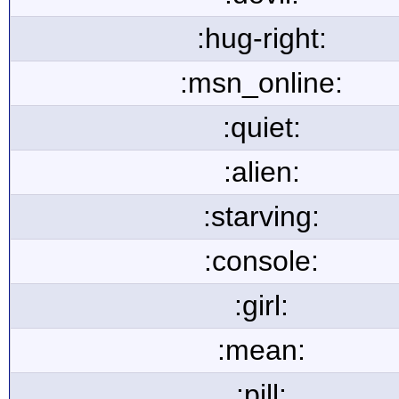
:hug-right:
:msn_online:
:quiet:
:alien:
:starving:
:console:
:girl:
:mean:
:pill: