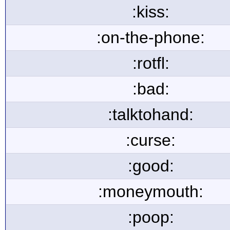
:kiss:
:on-the-phone:
:rotfl:
:bad:
:talktohand:
:curse:
:good:
:moneymouth:
:poop: