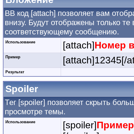
BB код [attach] позволяет вам ото
внизу. Будут отображены только те
соответствующему сообщению.
Использование
[attach]
Номер 
Пример
[attach]12345[/a
Результат
Spoiler
Тег [spoiler] позволяет скрыть боль
просмотре темы.
Использование
[spoiler]
Пример