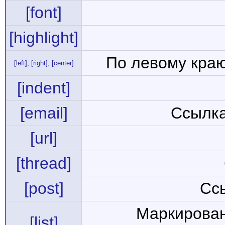
[font]
[highlight]
По левому краю
[left]
,
[right]
,
[center]
[indent]
[email]
Ссылка
[url]
[thread]
[post]
Сс
Маркирован
[list]