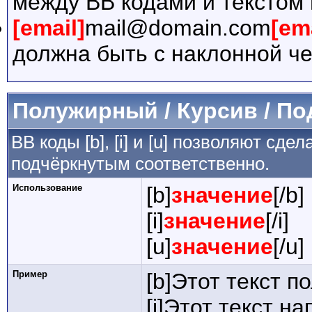
между BB кодами и текстом 
[email]
mail@domain.com
[em
должна быть с наклонной че
Полужирный / Курсив / П
BB коды [b], [i] и [u] позволяют сд
подчёркнутым соответственно.
Использование
[b]
значение
[/b]
[i]
значение
[/i]
[u]
значение
[/u]
Пример
[b]Этот текст п
[i]Этот текст на