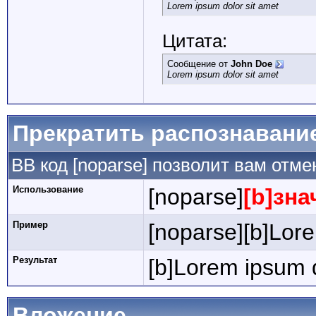
Lorem ipsum dolor sit amet
Цитата:
Сообщение от
John Doe
Lorem ipsum dolor sit amet
Прекратить распознавани
BB код [noparse] позволит вам отм
Использование
[noparse]
[b]зна
Пример
[noparse][b]Lore
Результат
[b]Lorem ipsum d
Вложение