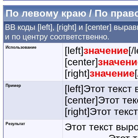
По левому краю / По прав
BB коды [left], [right] и [center] в
и по центру соответственно.
Использование
[left]
значение
[/l
[center]
значени
[right]
значение
Пример
[left]Этот текст
[center]Этот те
[right]Этот тек
Результат
Этот текст выр