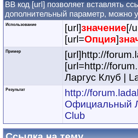
BB код [url] позволяет вставлять 
дополнительный параметр, можно у
Использование
[url]
значение
[/u
[url=
Опция
]
зна
Пример
[url]http://forum.
[url=http://for
Ларгус Клуб | La
Результат
http://forum.lada
Официальный Ла
Club
Ссылка на тему