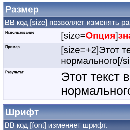
Размер
BB код [size] позволяет изменять 
Использование
[size=
Опция
]
зн
Пример
[size=+2]Этот т
нормального[/si
Результат
Этот текст 
нормальног
Шрифт
BB код [font] изменяет шрифт.