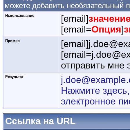
можете добавить необязательный п
Использование
[email]
значени
[email=
Опция
]
з
Пример
[email]j.doe@ex
[email=j.doe@e
отправить мне 
Результат
j.doe@example
Нажмите здесь,
электронное пи
Ссылка на URL