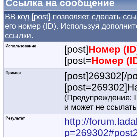
Ссылка на сообщение
BB код [post] позволяет сделать сс
его номер (ID). Используя дополни
ссылки.
Использование
[post]
Номер (I
[post=
Номер (I
Пример
[post]269302[/po
[post=269302]На
(Предупреждение: 
и может не ссылат
Результат
http://forum.lad
p=269302#post