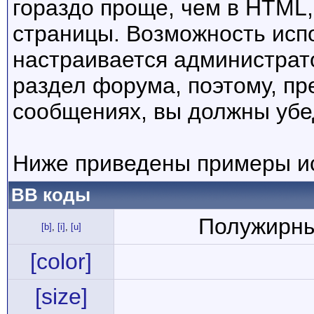
гораздо проще, чем в HTML
страницы. Возможность исп
настраивается администрат
раздел форума, поэтому, пр
сообщениях, вы должны убе
Ниже приведены примеры ис
BB коды
Полужирны
[b]
,
[i]
,
[u]
[color]
[size]