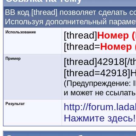
BB код [thread] позволяет сделать с
Используя дополнительный парамет
Использование
[thread]
Номер (
[thread=
Номер 
Пример
[thread]42918[/t
[thread=42918]Н
(Предупреждение: 
и может не ссылат
Результат
http://forum.la
Нажмите здесь!