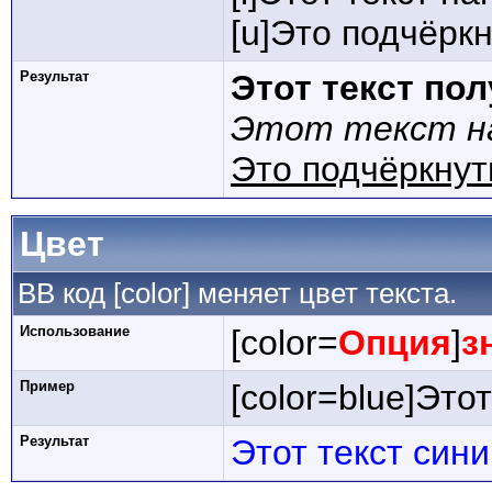
[u]Это подчёркн
Результат
Этот текст по
Этот текст на
Это подчёркнут
Цвет
BB код [color] меняет цвет текста.
Использование
[color=
Опция
]
з
Пример
[color=blue]Этот
Результат
Этот текст син