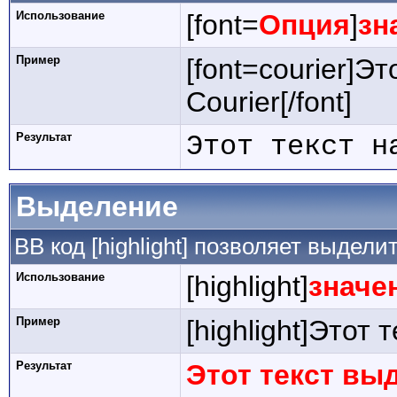
Использование
[font=
Опция
]
зн
Пример
[font=courier]Э
Courier[/font]
Результат
Этот текст н
Выделение
BB код [highlight] позволяет выдели
Использование
[highlight]
значе
Пример
[highlight]Этот 
Результат
Этот текст вы