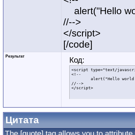
alert("Hello wor
//-->
</script>
[/code]
Результат
Код:
<script type="text/javascri
<!--

	alert("Hello world!");

//-->

</script>
Цитата
The [quote] tag allows you to attribute