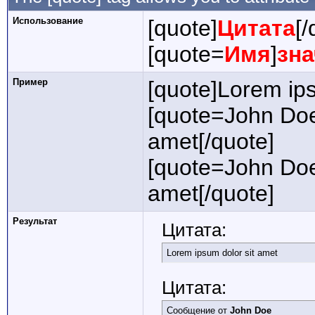
Использование
[quote]
Цитата
[/
[quote=
Имя
]
зн
Пример
[quote]Lorem ips
[quote=John Doe
amet[/quote]
[quote=John Doe
amet[/quote]
Результат
Цитата:
Lorem ipsum dolor sit amet
Цитата:
Сообщение от
John Doe