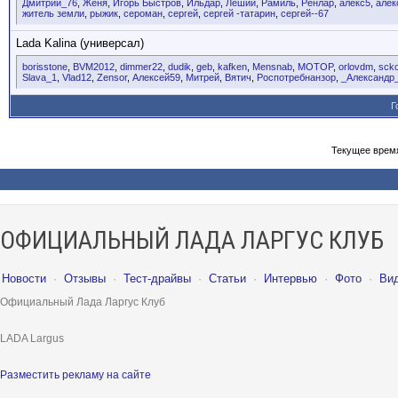
Дмитрий_76
,
Женя
,
Игорь Быстров
,
Ильдар
,
Леший
,
Рамиль
,
Ренлар
,
алекс5
,
алек
житель земли
,
рыжик
,
сероман
,
сергей
,
сергей -татарин
,
сергей--67
Lada Kalina (универсал)
borisstone
,
BVM2012
,
dimmer22
,
dudik
,
geb
,
kafken
,
Mensnab
,
MOTOP
,
orlovdm
,
sck
Slava_1
,
Vlad12
,
Zensor
,
Алексей59
,
Митрей
,
Вятич
,
Роспотребнанзор
,
_Александр
Г
Текущее врем
ОФИЦИАЛЬНЫЙ ЛАДА ЛАРГУС КЛУБ
Новости
·
Отзывы
·
Тест-драйвы
·
Статьи
·
Интервью
·
Фото
·
Ви
Официальный Лада Ларгус Клуб
LADA Largus
Разместить рекламу на сайте