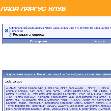
Официальный Лада Ларгус Клуб | Lada Largus Club
>
Обсуждение Lada Largus
универсал
Результаты опроса
Регистрация
Галерея
Результаты опроса
: Какую машину Вы бы выбрали в качестве семей
Lada Largus
A3AMAT
,
admiral
,
akiman
,
Albn_1
,
aleks.orel
,
Aleks_andr
,
Alex0712
,
alexey_79
,
alexxx
,
anden82
,
andyp17
,
asaf
,
babai
,
Babaj
,
barc56
,
BenderSgibatel
,
Check
,
DarkGHOST
,
D
Dima997
,
Dimon_ID
,
Dmiv
,
dmpl
,
dmtt
,
Durable Carburetor
,
Ezdec
,
fuf66
,
Gega
,
Gogvin
Jund_Dichtes
,
k700ek28
,
Kellamere
,
kirillovandrew
,
kolik
,
konckistadorr
,
largusman
,
Le
llumar
,
mick_nc
,
mityamir
,
mokus
,
Momonoff
,
Nadir11
,
Oleg29
,
Olegus
,
osr
,
petrovichp
Random
,
Regius
,
RomzesRZN
,
Satelliteone
,
seregabur
,
Serg73
,
SergeyK
,
shef9876
,
S
Tayho
,
temston
,
trol
,
TuborgMan
,
VarvarV
,
vavanya
,
volskkadett
,
woronanton
,
zubek26
васл
,
Катерпиллер
,
Красный Игорь
,
Оленьи Рога
,
Сергей К
,
Георгий708
,
Д-Митрий