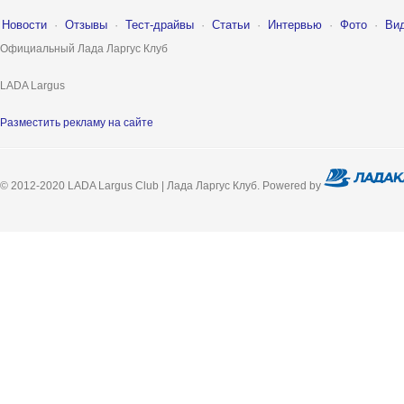
Новости
·
Отзывы
·
Тест-драйвы
·
Статьи
·
Интервью
·
Фото
·
Ви
Официальный Лада Ларгус Клуб
LADA Largus
Разместить рекламу на сайте
© 2012-2020 LADA Largus Club | Лада Ларгус Клуб. Powered by