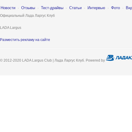
Новости
·
Отзывы
·
Тест-драйвы
·
Статьи
·
Интервью
·
Фото
·
Ви
Официальный Лада Ларгус Клуб
LADA Largus
Разместить рекламу на сайте
© 2012-2020 LADA Largus Club | Лада Ларгус Клуб. Powered by