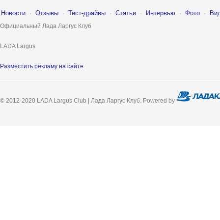
Новости
·
Отзывы
·
Тест-драйвы
·
Статьи
·
Интервью
·
Фото
·
Ви
Официальный Лада Ларгус Клуб
LADA Largus
Разместить рекламу на сайте
© 2012-2020 LADA Largus Club | Лада Ларгус Клуб. Powered by