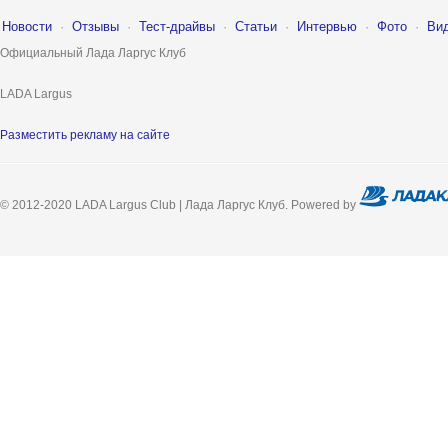
Новости
·
Отзывы
·
Тест-драйвы
·
Статьи
·
Интервью
·
Фото
·
Ви
Официальный Лада Ларгус Клуб
LADA Largus
Разместить рекламу на сайте
© 2012-2020 LADA Largus Club | Лада Ларгус Клуб. Powered by