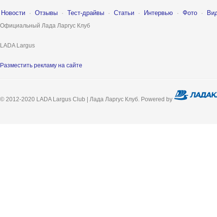
Новости
·
Отзывы
·
Тест-драйвы
·
Статьи
·
Интервью
·
Фото
·
Ви
Официальный Лада Ларгус Клуб
LADA Largus
Разместить рекламу на сайте
© 2012-2020 LADA Largus Club | Лада Ларгус Клуб. Powered by