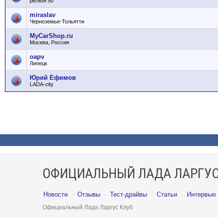
регион 50
miraslav
Черноземье-Тольятти
MyCarShop.ru
Москва, Россия
oapv
Липецк
Юрий Ефимов
LADA-city
ОФИЦИАЛЬНЫЙ ЛАДА ЛАРГУС
Новости
·
Отзывы
·
Тест-драйвы
·
Статьи
·
Интервью
Официальный Лада Ларгус Клуб