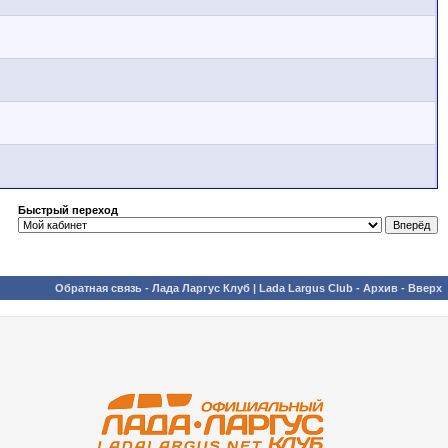
Быстрый переход
Обратная связь
-
Лада Ларгус Клуб | Lada Largus Club
-
Архив
-
Вверх