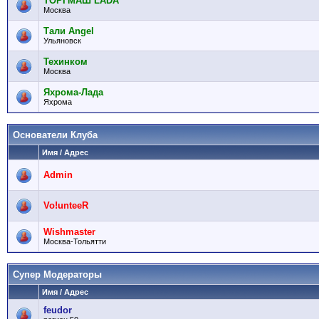
ТОРГМАШ LADA
Москва
Тали Angel
Ульяновск
Техинком
Москва
Яхрома-Лада
Яхрома
Основатели Клуба
Имя / Адрес
Admin
Vo!unteeR
Wishmaster
Москва-Тольятти
Супер Модераторы
Имя / Адрес
feudor