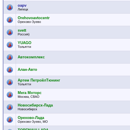
oapv
Липецк
Orehovoavtocentr
Орехово-Зуево
svett
Россия)
YUAGO
Тольятти
Автокомплекс
Алан-Авто
Артем ПетройлТюнинг
Тольятти
Мега Моторс
Москва, СВАО
Новосибирск-Лада
Новосибирск
Орехово-Лада
Орехово-Зуево, МО