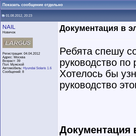
Показать сообщение отдельно
01.08.2012, 20:23
NAIL
Документация в э
Новичок
Ребята спешу с
Регистрация: 04.04.2012
Адрес: Москва
руководство по 
Возраст: 39
Пол: Мужской
Автомобиль:
Hyundai Solaris 1.6
Хотелось бы узн
Сообщений: 8
руководство это
Документация 