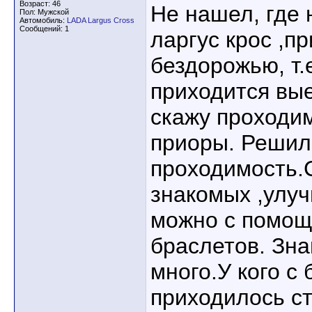
Возраст: 46
Не нашел, где 
Пол: Мужской
Автомобиль:
LADA Largus Cross
Сообщений: 1
ларгус крос ,п
бездорожью, т.
приходится вы
скажу проходи
приоры. Решил
проходимость.
знакомых ,улу
можно с помощ
браслетов. Зна
много.У кого с
приходилось с