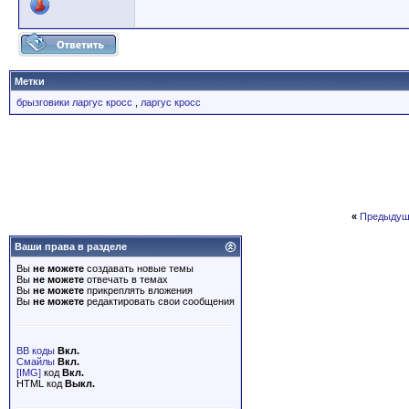
Метки
брызговики ларгус кросс
,
ларгус кросс
«
Предыдущ
Ваши права в разделе
Вы
не можете
создавать новые темы
Вы
не можете
отвечать в темах
Вы
не можете
прикреплять вложения
Вы
не можете
редактировать свои сообщения
BB коды
Вкл.
Смайлы
Вкл.
[IMG]
код
Вкл.
HTML код
Выкл.