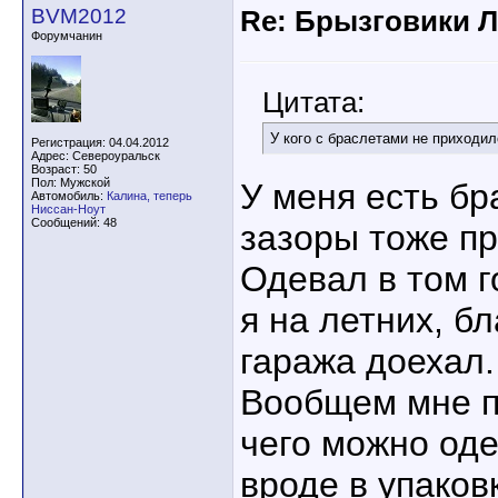
BVM2012
Re: Брызговики Л
Форумчанин
Цитата:
У кого с браслетами не приходи
Регистрация: 04.04.2012
Адрес: Североуральск
Возраст: 50
Пол: Мужской
У меня есть бр
Автомобиль:
Калина, теперь
Ниссан-Ноут
Сообщений: 48
зазоры тоже пр
Одевал в том г
я на летних, б
гаража доехал.
Вообщем мне п
чего можно оде
вроде в упаков