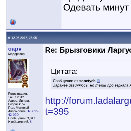
Одевать минут 
12.06.2017, 23:05
oapv
Re: Брызговики Ларгу
Модератор
Цитата:
Сообщение от
sonetych
Заранее извиняюсь, но темы про зеркала 
Регистрация:
14.07.2012
http://forum.ladala
Адрес: Липецк
Возраст: 57
Пол: Мужской
t=395
Автомобиль:
RS0Y5-
42-02D
Сообщений: 3,047
Изображений:
6