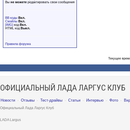
Вы
не можете
редактировать свои сообщения
BB коды
Вкл.
Смайлы
Вкл.
[IMG]
код
Вкл.
HTML код
Выкл.
Правила форума
Текущее врем
ОФИЦИАЛЬНЫЙ ЛАДА ЛАРГУС КЛУБ
Новости
·
Отзывы
·
Тест-драйвы
·
Статьи
·
Интервью
·
Фото
·
Ви
Официальный Лада Ларгус Клуб
LADA Largus