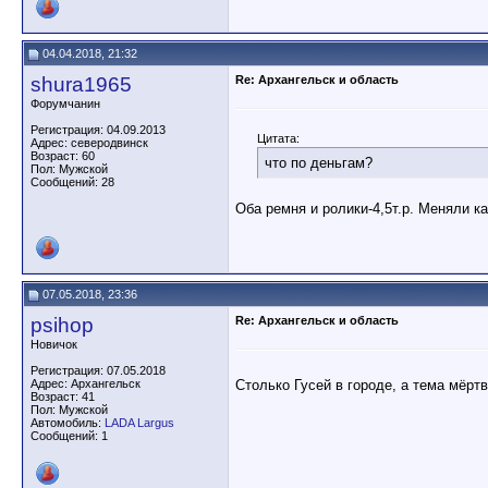
04.04.2018, 21:32
shura1965
Re: Архангельск и область
Форумчанин
Регистрация: 04.09.2013
Цитата:
Адрес: северодвинск
Возраст: 60
что по деньгам?
Пол: Мужской
Сообщений: 28
Оба ремня и ролики-4,5т.р. Меняли к
07.05.2018, 23:36
psihop
Re: Архангельск и область
Новичок
Регистрация: 07.05.2018
Столько Гусей в городе, а тема мёрт
Адрес: Архангельск
Возраст: 41
Пол: Мужской
Автомобиль:
LADA Largus
Сообщений: 1