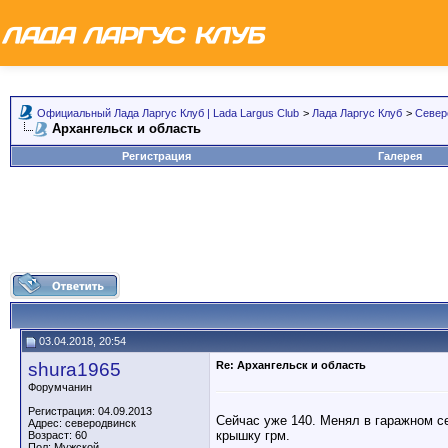
Официальный Лада Ларгус Клуб | Lada Largus Club
>
Лада Ларгус Клуб
>
Север
Архангельск и область
Регистрация
Галерея
03.04.2018, 20:54
shura1965
Re: Архангельск и область
Форумчанин
Регистрация: 04.09.2013
Сейчас уже 140. Менял в гаражном с
Адрес: северодвинск
крышку грм.
Возраст: 60
Пол: Мужской