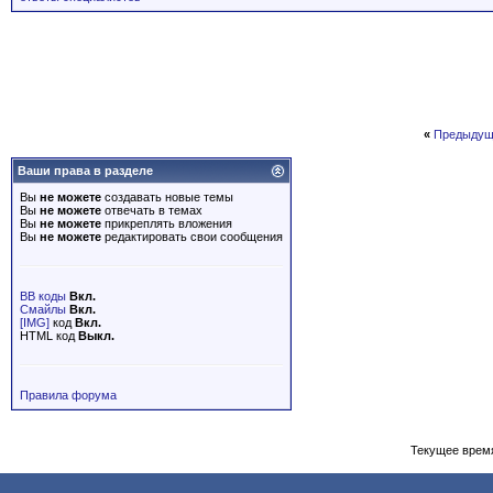
«
Предыдущ
Ваши права в разделе
Вы
не можете
создавать новые темы
Вы
не можете
отвечать в темах
Вы
не можете
прикреплять вложения
Вы
не можете
редактировать свои сообщения
BB коды
Вкл.
Смайлы
Вкл.
[IMG]
код
Вкл.
HTML код
Выкл.
Правила форума
Текущее врем