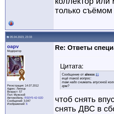
коллектор или
только съёмом 
05.04.2023, 23:33
oapv
Re: Ответы спец
Модератор
Цитата:
Сообщение от
alexxx
ещё такой вопрос:
там надо снимать впускной кол
Регистрация: 14.07.2012
грм?
Адрес: Липецк
Возраст: 57
Пол: Мужской
чтоб снять впу
Автомобиль:
RS0Y5-42-02D
Сообщений: 3,047
Изображений:
6
снять ДВС в сбо