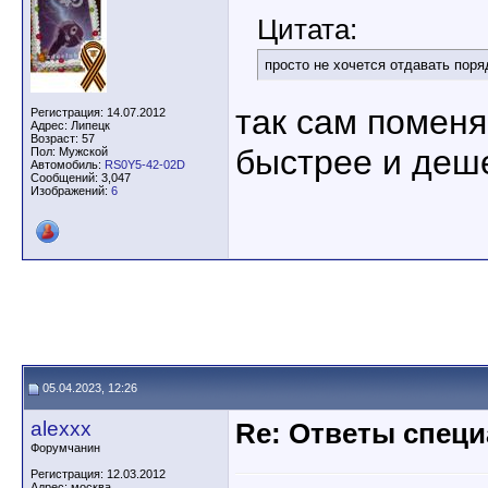
Цитата:
просто не хочется отдавать поряд
так сам поменяй
Регистрация: 14.07.2012
Адрес: Липецк
Возраст: 57
быстрее и деш
Пол: Мужской
Автомобиль:
RS0Y5-42-02D
Сообщений: 3,047
Изображений:
6
05.04.2023, 12:26
alexxx
Re: Ответы спец
Форумчанин
Регистрация: 12.03.2012
Адрес: москва