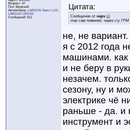
Возраст: 47
Цитата:
Пол: Мужской
Автомобиль:
LARGUS 7мест LUX;
LARGUS CROSS
Сообщение от
oapv
Сообщений: 912
так сам поменяй, через с\у ГР
не, не вариант.
я с 2012 года 
машинами. как 
и не беру в рук
незачем. тольк
сезону, ну и м
электрике чё н
раньше - да. и
инструмент и э