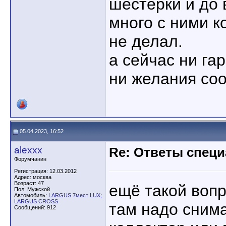
шестёрки и до 
много с ними к
не делал.
а сейчас ни га
ни желания соо
05.04.2023, 16:52
alexxx
Re: Ответы спец
Форумчанин
Регистрация: 12.03.2012
Адрес: москва
Возраст: 47
ещё такой вопр
Пол: Мужской
Автомобиль:
LARGUS 7мест LUX;
LARGUS CROSS
там надо снима
Сообщений: 912