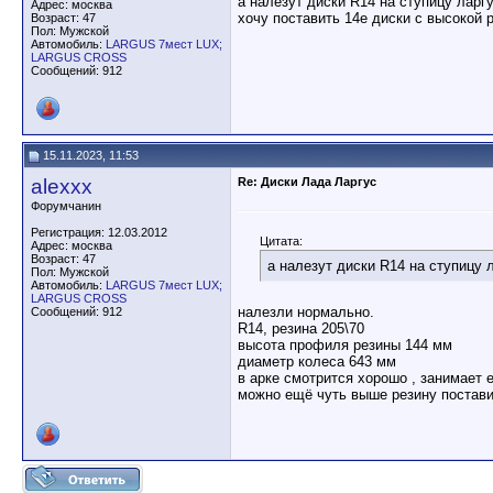
а налезут диски R14 на ступицу ларг
Адрес: москва
хочу поставить 14е диски с высокой
Возраст: 47
Пол: Мужской
Автомобиль:
LARGUS 7мест LUX;
LARGUS CROSS
Сообщений: 912
15.11.2023, 11:53
alexxx
Re: Диски Лада Ларгус
Форумчанин
Регистрация: 12.03.2012
Цитата:
Адрес: москва
Возраст: 47
а налезут диски R14 на ступицу 
Пол: Мужской
Автомобиль:
LARGUS 7мест LUX;
LARGUS CROSS
налезли нормально.
Сообщений: 912
R14, резина 205\70
высота профиля резины 144 мм
диаметр колеса 643 мм
в арке смотрится хорошо , занимает 
можно ещё чуть выше резину постави