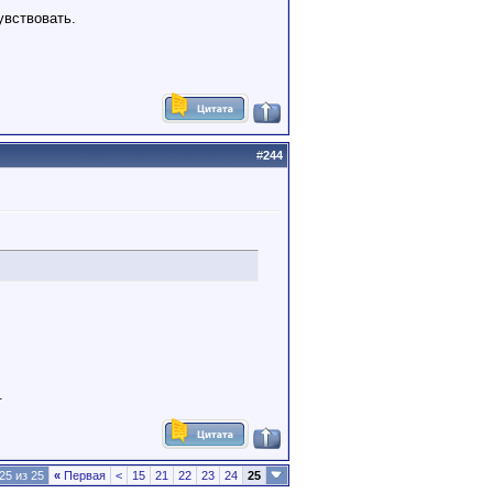
увствовать.
#
244
.
25 из 25
«
Первая
<
15
21
22
23
24
25