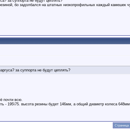
уса? за суппорта не будут цеплять?
 резиной, бо задолбался на штатных низкопрофильных каждый камешек ч
ларгуса? за суппорта не будут цеплять?
её почти всю.
ть - 195\75. высота резины будет 146мм, а общий диаметр колеса 648мм
Страница 