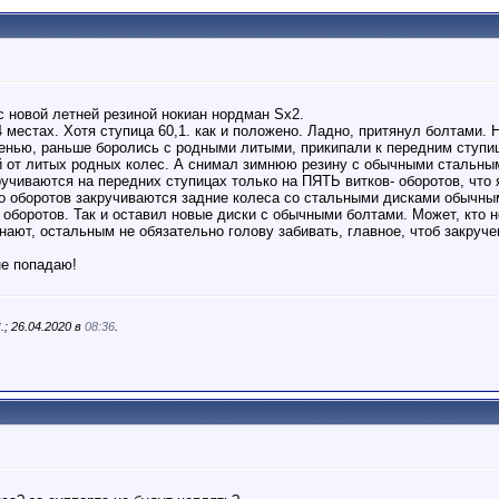
 с новой летней резиной нокиан нордман Sx2.
4 местах. Хотя ступица 60,1. как и положено. Ладно, притянул болтами. 
енью, раньше боролись с родными литыми, прикипали к передним ступи
й от литых родных колес. А снимал зимнюю резину с обычными стальны
учиваются на передних ступицах только на ПЯТЬ витков- оборотов, что
о оборотов закручиваются задние колеса со стальными дисками обычными
оборотов. Так и оставил новые диски с обычными болтами. Может, кто н
ают, остальным не обязательно голову забивать, главное, чтоб закруч
не попадаю!
; 26.04.2020 в
08:36
.