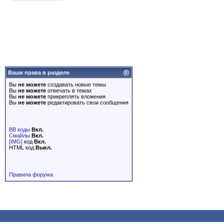
Ваши права в разделе
Вы
не можете
создавать новые темы
Вы
не можете
отвечать в темах
Вы
не можете
прикреплять вложения
Вы
не можете
редактировать свои сообщения
BB коды
Вкл.
Смайлы
Вкл.
[IMG]
код
Вкл.
HTML код
Выкл.
Правила форума