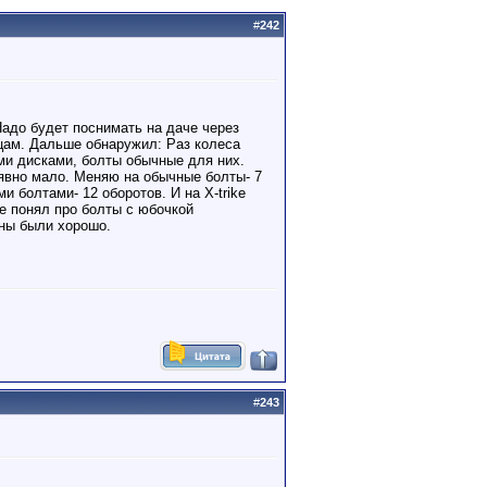
#
242
Надо будет поснимать на даче через
цам. Дальше обнаружил: Раз колеса
ми дисками, болты обычные для них.
 явно мало. Меняю на обычные болты- 7
 болтами- 12 оборотов. И на X-trike
е понял про болты с юбочкой
ены были хорошо.
#
243