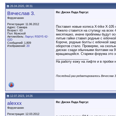
26.04.2020, 08:31
Вячеслав З.
Re: Диски Лада Ларгус
Форумчанин
Регистрация: 11.06.2012
Поставил новые колеса X-trike Х-105
Адрес: Самара
Тяжело ставится на ступицу на всех 
Возраст: 63
Пол: Мужской
месятишко, иначе проблемы будут ос
Автомобиль:
Ларгус RS0Y5 42-
литые гайки ставил родные с юбочко
02D
Короче, родные болты с юбочкой закр
Сообщений: 1,809
оборотов стало. Проверяю, на скольк
Изображений:
20
дисках сзади обычными болтами на 9 
вращающейся. Старики форума это зн
__________________
На работу езжу на лифте и в пробки 
Последний раз редактировалось Вячеслав З.
12.07.2023, 14:26
alexxx
Re: Диски Лада Ларгус
Форумчанин
Регистрация: 12.03.2012