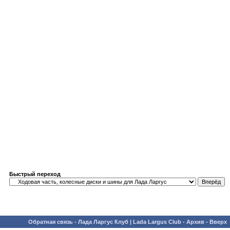
Быстрый переход
Обратная связь
-
Лада Ларгус Клуб | Lada Largus Club
-
Архив
-
Вверх