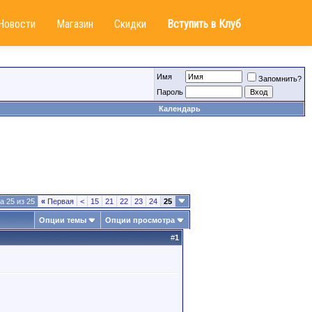
Новости
Магазин
Скидки
Вступить в Клуб
Имя
Запомнить?
Пароль
Календарь
а 25 из 25
«
Первая
<
15
21
22
23
24
25
Опции темы
Опции просмотра
#
1