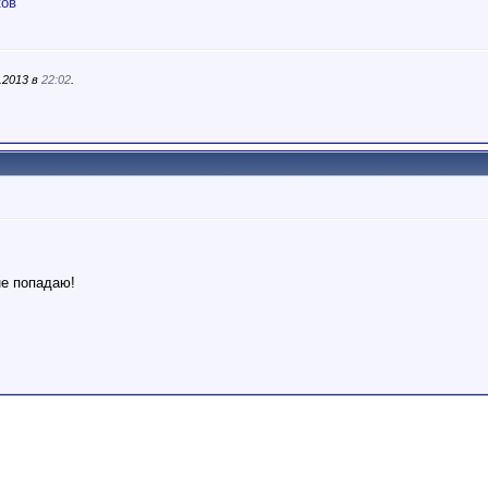
ков
.2013 в
22:02
.
не попадаю!