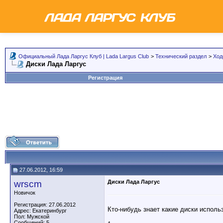
Официальный Лада Ларгус Клуб | Lada Largus Club
>
Технический раздел
>
Ход
Диски Лада Ларгус
Регистрация
27.06.2012, 16:59
wrscm
Диски Лада Ларгус
Новичок
Регистрация: 27.06.2012
Кто-нибудь знает какие диски исполь
Адрес: Екатеринбург
Пол: Мужской
Сообщений: 5