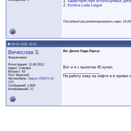
1.
характеристики используемых дис
2.
Колёса Lada Largus
Последний раз редактировалось oapv; 16.04
09.02.2020, 10:21
Вячеслав З.
Re: Диски Лада Ларгус
Форумчанин
Регистрация: 11.06.2012
Вот и я с вылетом 45 купил.
Адрес: Самара
__________________
Возраст: 63
Пол: Мужской
На работу езжу на лифте и в пробки 
Автомобиль:
Ларгус RS0Y5 42-
02D
Сообщений: 1,809
Изображений:
20