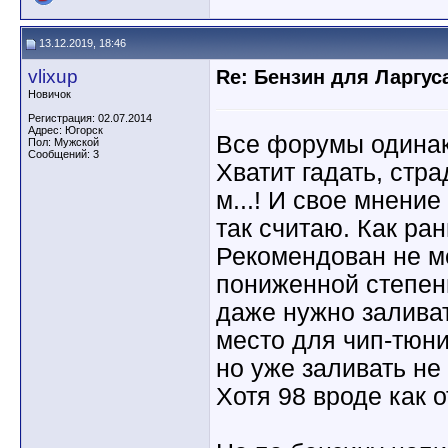
13.12.2019, 18:46
vlixup
Re: Бензин для Ларгуса
Новичок
Регистрация: 02.07.2014
Адрес: Югорск
Все форумы одинак
Пол: Мужской
Сообщений: 3
Хватит гадать, стра
м...! И свое мнение
так считаю. Как р
Рекомендован не ме
пониженной степен
даже нужно заливать
место для чип-тюни
но уже заливать не 
Хотя 98 вроде как 