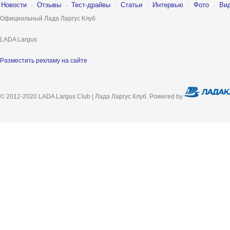
Новости
·
Отзывы
·
Тест-драйвы
·
Статьи
·
Интервью
·
Фото
·
Ви
Официальный Лада Ларгус Клуб
LADA Largus
Разместить рекламу на сайте
© 2012-2020 LADA Largus Club | Лада Ларгус Клуб. Powered by