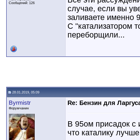
Сообщений: 126
случае, если вы ув
заливаете именно 
С "катализатором т
переборщили...
28.01.2019, 05:09
Byrmistr
Re: Бензин для Ларгуса
Форумчанин
В 95ом присадок с 
что каталику лучше