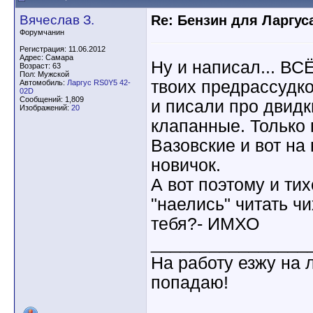
Вячеслав З.
Re: Бензин для Ларгуса
Форумчанин
Регистрация: 11.06.2012
Адрес: Самара
Ну и написал... ВС
Возраст: 63
Пол: Мужской
твоих предрассудко
Автомобиль:
Ларгус RS0Y5 42-
02D
Сообщений: 1,809
и писали про двид
Изображений:
20
клапанные. Только 
Вазовские и вот на 
новичок.
А вот поэтому и ти
"наелись" читать чи
тебя?- ИМХО
________________
На работу езжу на 
попадаю!