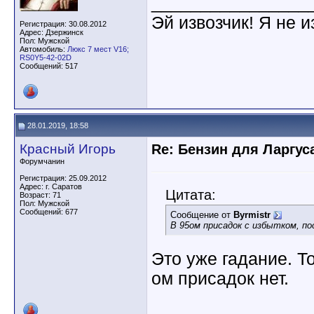
________________
Эй извозчик! Я не и
Регистрация: 30.08.2012
Адрес: Дзержинск
Пол: Мужской
Автомобиль:
Люкс 7 мест V16;
RS0Y5-42-02D
Сообщений: 517
28.01.2019, 18:58
Красный Игорь
Re: Бензин для Ларгуса
Форумчанин
Регистрация: 25.09.2012
Адрес: г. Саратов
Цитата:
Возраст: 71
Пол: Мужской
Сообщений: 677
Сообщение от
Byrmistr
В 95ом присадок с избытком, п
Это уже гадание. То
ом присадок нет.