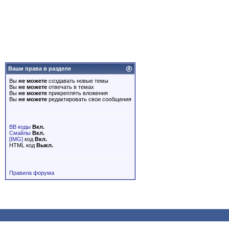
Ваши права в разделе
Вы
не можете
создавать новые темы
Вы
не можете
отвечать в темах
Вы
не можете
прикреплять вложения
Вы
не можете
редактировать свои сообщения
BB коды
Вкл.
Смайлы
Вкл.
[IMG]
код
Вкл.
HTML код
Выкл.
Правила форума