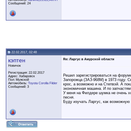
Сообщений: 24
22.02.2017, 02:48
кэптен
Re: Ларгус в Амурской области
Новичок
Регистрация: 22.02.2017
Решил зарегистрироваться на форуме,
Адрес: Хабаровск
Запорожца (ЗАЗ-968М) в 1973 году. С
Пол: Мужской
Автомобиль:
Toyota Corolla Filder
крос, а возможно и на Степвэй. А по
Сообщений: 3
экономичная машина. И по запчастям
У меня на Филдере шумка не очень х
песня.
Буду изучать Ларгус, как возможную