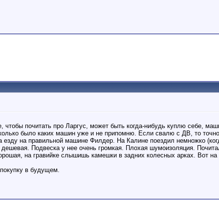
 чтобы почитать про Ларгус, может быть когда-нибудь куплю себе, маш
колько было каких машин уже и не припомню. Если свалю с ДВ, то точно
ка езду на правильной машине Филдер. На Калине поездил немножко (когд
 дешевая. Подвеска у нее очень громкая. Плохая шумоизоляция. Почитал
орошая, на гравийке слышишь камешки в задних колесных арках. Вот на
 покупку в будущем.