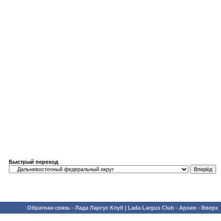
Быстрый переход
Обратная связь
-
Лада Ларгус Клуб | Lada Largus Club
-
Архив
-
Вверх