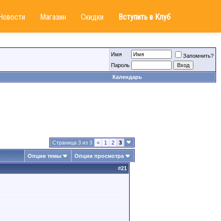
Новости
Магазин
Скидки
Вступить в Клуб
Имя
Запомнить?
Пароль
Календарь
Страница 3 из 3
<
1
2
3
Опции темы
Опции просмотра
#
21