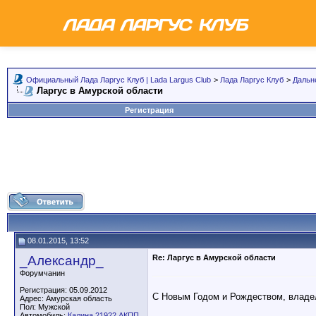
Официальный Лада Ларгус Клуб | Lada Largus Club
>
Лада Ларгус Клуб
>
Дальн
Ларгус в Амурской области
Регистрация
08.01.2015, 13:52
_Александр_
Re: Ларгус в Амурской области
Форумчанин
Регистрация: 05.09.2012
С Новым Годом и Рождеством, владе
Адрес: Амурская область
Пол: Мужской
Автомобиль:
Калина,21922,АКПП