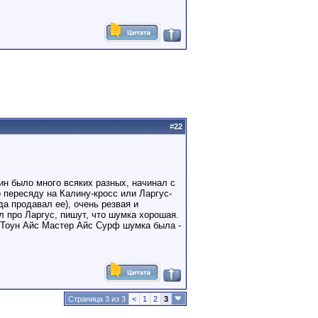
#
22
ин было много всяких разных, начинал с
 пересяду на Калину-кросс или Ларгус-
а продавал ее), очень резвая и
 про Ларгус, пишут, что шумка хорошая.
 Тоун Айс Мастер Айс Сурф шумка была -
Страница 3 из 3
<
1
2
3