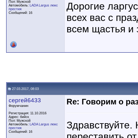
Пол: Мужской
Дорогие ларгу
Автомобиль:
LADA Largus люкс
престиж
Сообщений: 16
всех вас с пр
всем щастья и 
27.03.2017, 08:03
сергей6433
Re: Говорим о ра
Форумчанин
Регистрация: 11.10.2016
Адрес: бийск
Пол: Мужской
Здравствуйте. 
Автомобиль:
LADA Largus люкс
престиж
Сообщений: 16
переставить о