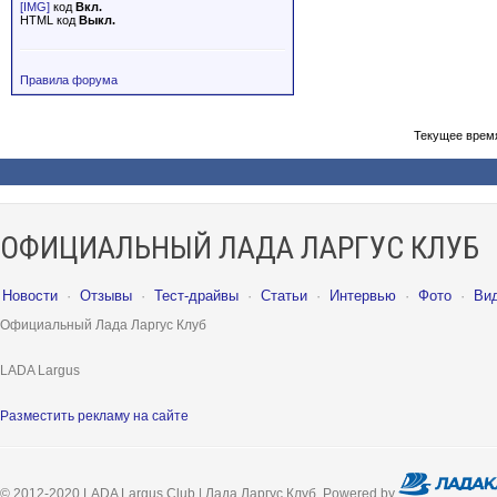
[IMG]
код
Вкл.
HTML код
Выкл.
Правила форума
Текущее врем
ОФИЦИАЛЬНЫЙ ЛАДА ЛАРГУС КЛУБ
Новости
·
Отзывы
·
Тест-драйвы
·
Статьи
·
Интервью
·
Фото
·
Ви
Официальный Лада Ларгус Клуб
LADA Largus
Разместить рекламу на сайте
© 2012-2020 LADA Largus Club | Лада Ларгус Клуб. Powered by