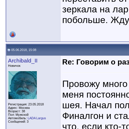
зеркала на ларг
побольше. Жду
05.06.2018, 15:08
Archibald_II
Re: Говорим о ра
Новичок
Провожу много 
меня постоянно
шея. Начал по
Регистрация: 23.05.2018
Адрес: Москва
Возраст: 38
Финалгон и ста
Пол: Мужской
Автомобиль:
LADA Largus
Сообщений: 3
что, если кто-