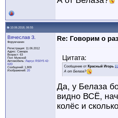
А от Белаза?
10.06.2018, 06:55
Вячеслав З.
Re: Говорим о ра
Форумчанин
Регистрация: 11.06.2012
Адрес: Самара
Возраст: 63
Цитата:
Пол: Мужской
Автомобиль:
Ларгус RS0Y5 42-
02D
Сообщение от
Красный Игорь
Сообщений: 1,809
Изображений:
20
А от Белаза?
Да, у Белаза б
видно ВСЁ, нач
колёс и скольк
____________